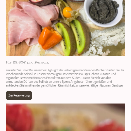
für 29,80€ pro Person,
erwartet Sie unser Kulinarisches Highlight der vielseitigen mediterranen Küche. Starten Sie ihr
Wochenende Stilvoll in unserer einmaligen Oase mit feinst ausgesuchten Zutaten und
regionalen, sowie mediterranen Produkten aus dem Süden. Lassen Sie sich von den
anmutenden Düften des Buffets an unsere Speise Angebote führen, genießen und
entdecken Sie inmitten der gemütlichen Räumlichkeit, unsere vielfältigen Gaumen Genüsse.
Zur Reservierung